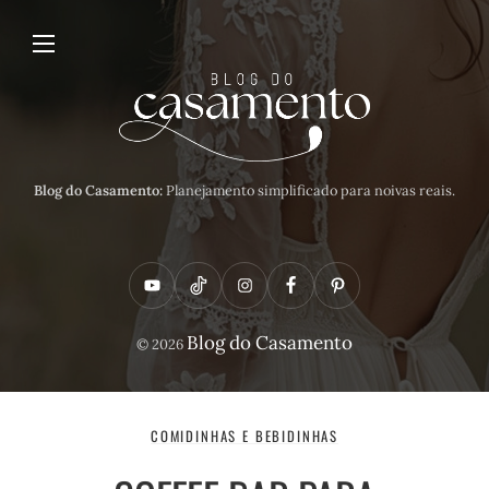
Blog do Casamento:
Planejamento simplificado para noivas reais.
Y
T
I
F
P
o
i
n
a
i
Blog do Casamento
© 2026
u
k
s
c
n
t
t
t
e
t
u
o
a
b
e
COMIDINHAS E BEBIDINHAS
b
k
g
o
r