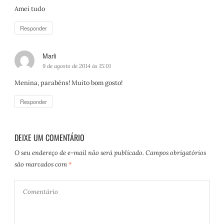
s
Amei tudo
s
e
Responder
:
Marli
d
i
9 de agosto de 2014 às 15:01
s
Menina, parabéns! Muito bom gosto!
s
e
Responder
:
DEIXE UM COMENTÁRIO
O seu endereço de e-mail não será publicado.
Campos obrigatórios
são marcados com
*