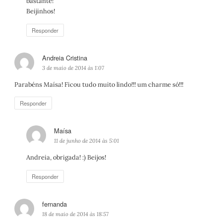
bastante!
:
Beijinhos!
Responder
Andreia Cristina
d
i
3 de maio de 2014 às 1:07
s
Parabéns Maísa! Ficou tudo muito lindo!!! um charme só!!!
s
e
Responder
:
Maísa
d
i
11 de junho de 2014 às 5:01
s
Andreia, obrigada! :) Beijos!
s
e
Responder
:
fernanda
d
i
18 de maio de 2014 às 18:57