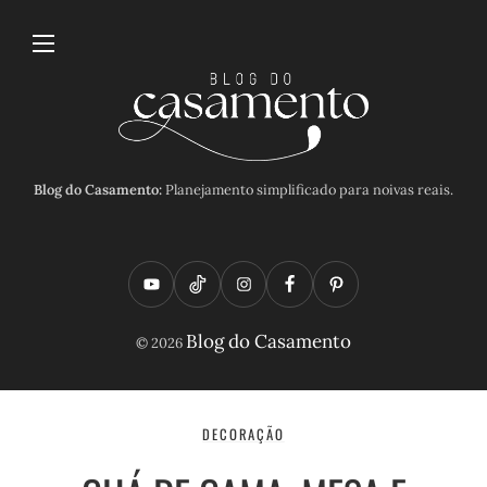
Blog do Casamento:
Planejamento simplificado para noivas reais.
Y
T
I
F
P
o
i
n
a
i
Blog do Casamento
© 2026
u
k
s
c
n
t
t
t
e
t
u
o
a
b
e
DECORAÇÃO
b
k
g
o
r