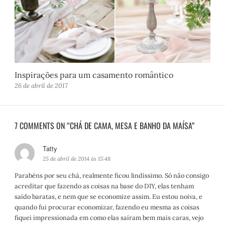
Inspirações para um casamento romântico
26 de abril de 2017
7 COMMENTS ON “CHÁ DE CAMA, MESA E BANHO DA MAÍSA”
Tatty
d
i
25 de abril de 2014 às 15:48
s
Parabéns por seu chá, realmente ficou lindíssimo. Só não consigo
s
acreditar que fazendo as coisas na base do DIY, elas tenham
e
saído baratas, e nem que se economize assim. Eu estou noiva, e
:
quando fui procurar economizar, fazendo eu mesma as coisas
fiquei impressionada em como elas saíram bem mais caras, vejo