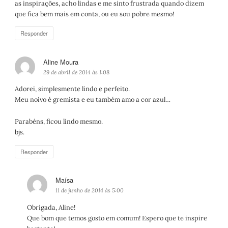
as inspirações, acho lindas e me sinto frustrada quando dizem
que fica bem mais em conta, ou eu sou pobre mesmo!
Responder
Aline Moura
d
i
29 de abril de 2014 às 1:08
s
Adorei, simplesmente lindo e perfeito.
s
Meu noivo é gremista e eu também amo a cor azul…
e
:
Parabéns, ficou lindo mesmo.
bjs.
Responder
Maísa
d
i
11 de junho de 2014 às 5:00
s
Obrigada, Aline!
s
Que bom que temos gosto em comum! Espero que te inspire
e