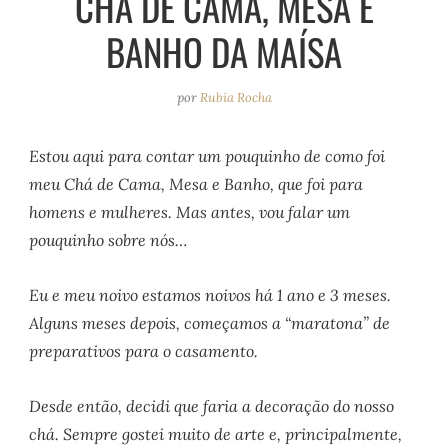
CHÁ DE CAMA, MESA E
e
r
o
e
BANHO DA MAÍSA
a
k
s
m
t
por
Rubia Rocha
Estou aqui para contar um pouquinho de como foi
meu Chá de Cama, Mesa e Banho, que foi para
homens e mulheres. Mas antes, vou falar um
pouquinho sobre nós…
Eu e meu noivo estamos noivos há 1 ano e 3 meses.
Alguns meses depois, começamos a “maratona” de
preparativos para o casamento.
Desde então, decidi que faria a decoração do nosso
chá. Sempre gostei muito de arte e, principalmente,