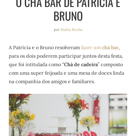
O CHÁ BAR DE PATRÍCIA E
e
r
o
e
BRUNO
a
k
s
m
t
por
Rubia Rocha
A Patrícia e o Bruno resolveram
fazer um
chá bar
,
para os dois poderem participar juntos desta festa,
que foi intitulada como “
Chá de cadeira
” composto
com uma super feijoada e uma mesa de doces linda
na companhia dos amigos e familiares.