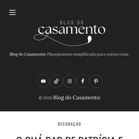
Blog do Casamento:
Planejamento simplificado para noivas reais.
Y
T
I
F
P
o
i
n
a
i
Blog do Casamento
© 2026
u
k
s
c
n
t
t
t
e
t
u
o
a
b
e
DECORAÇÃO
b
k
g
o
r