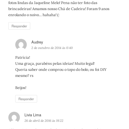
fotos lindas da Jaqueline Melo! Pena não ter foto das
e
brincadeiras! Amamos nosso Chá de Cadeira! Foram 9 anos
:
enrolando o noivo… hahaha! (:
Responder
Audrey
d
i
2 de outubro de 2014 às 0:40
s
Patrícia!
s
Uma graça, parabéns pelas ideias! Muito legal!
e
Queria saber onde comprou o topo do bolo, ou foi DIY
:
mesmo? rs
Beijos!
Responder
Livia Lima
d
i
26 de abril de 2016 às 19:22
s