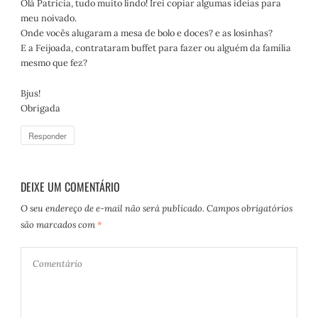
Olá Patricia, tudo muito lindo! Irei copiar algumas ideias para
s
meu noivado.
e
Onde vocês alugaram a mesa de bolo e doces? e as losinhas?
:
E a Feijoada, contrataram buffet para fazer ou alguém da família
mesmo que fez?
Bjus!
Obrigada
Responder
DEIXE UM COMENTÁRIO
O seu endereço de e-mail não será publicado.
Campos obrigatórios
são marcados com
*