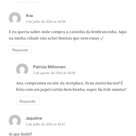
Ana
d
i
3 de julho de 2014 às 16:06
s
E eu queria saber onde compra a caixinha da lembrancinha. Aqui
s
na minha cidade não achei bonitas que nem essas :/
e
:
Responder
Patrícia Milhomem
d
i
5 de agosto de 2014 às 16:06
s
Ana, compramos no site da Acetplace, ficou muito barato! É
s
feito com um papel cartão bem lisinho, super fácil de montar!
e
:
Responder
Jaqueline
d
i
3 de julho de 2014 às 19:47
s
Ai que lindo!!