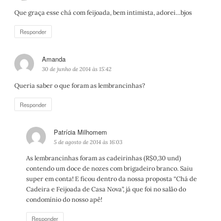
s
Que graça esse chá com feijoada, bem intimista, adorei…bjos
s
e
Responder
:
Amanda
d
i
30 de junho de 2014 às 15:42
s
Queria saber o que foram as lembrancinhas?
s
e
Responder
:
Patrícia Milhomem
d
i
5 de agosto de 2014 às 16:03
s
As lembrancinhas foram as cadeirinhas (R$0,30 und)
s
contendo um doce de nozes com brigadeiro branco. Saiu
e
super em conta! E ficou dentro da nossa proposta “Chá de
:
Cadeira e Feijoada de Casa Nova”, já que foi no salão do
condomínio do nosso apê!
Responder