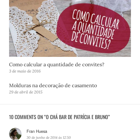
Como calcular a quantidade de convites?
3 de maio de 2016
Molduras na decoração de casamento
29 de abril de 2015
10 COMMENTS ON “O CHÁ BAR DE PATRÍCIA E BRUNO”
Fran Huesa
d
i
30 de junho de 2014 às 12:50