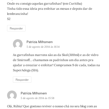
s
Onde eu consigo aquelas garrafinhas? (em Curitiba)
e
Tinha tido essa ideia pra enfeitar as mesas e depois dar de
:
lembrancinha!
S2
Responder
Patrícia Milhomem
d
i
5 de agosto de 2014 às 16:14
s
As garrafinhas marrons são as da Skol (300ml) e as de vidro
s
de Smirnoff… chamamos os padrinhos um dia antes pra
e
ajudar a esvaziar e enfeitar! Compramos 9 de cada, todas na
:
SuperAdega (SIA).
Responder
Patrícia Milhomem
d
i
5 de agosto de 2014 às 15:58
s
Olá, Rúbia! Que gostoso reviver o nosso chá no seu blog com as
s