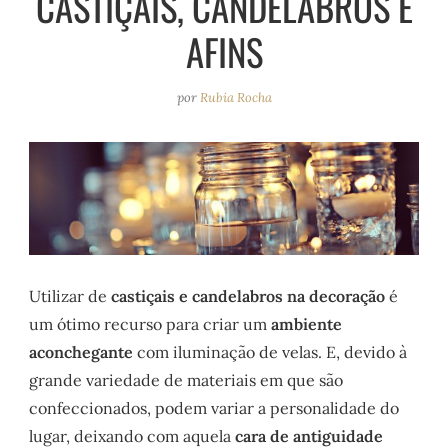
CASTIÇAIS, CANDELABROS E
e
r
o
e
AFINS
a
k
s
m
t
por
Rubia Rocha
Utilizar de
castiçais e candelabros na decoração
é
um ótimo recurso para criar um
ambiente
aconchegante
com iluminação de velas. E, devido à
grande variedade de materiais em que são
confeccionados, podem variar a personalidade do
lugar, deixando com aquela
cara de antiguidade