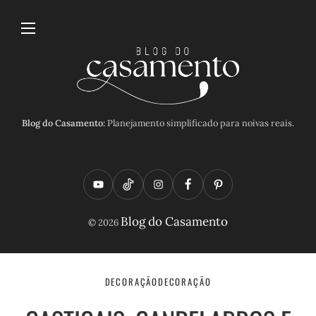
Blog do Casamento:
Planejamento simplificado para noivas reais.
Y
T
I
F
P
o
i
n
a
i
Blog do Casamento
© 2026
u
k
s
c
n
t
t
t
e
t
u
o
a
b
e
DECORAÇÃO
DECORAÇÃO
b
k
g
o
r