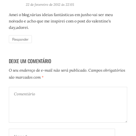
i
22 de fevereiro de 2012 às 22:05
s
Amei o blog,várias ideias fantásticas em junho vai ser meu
s
noivado e acho que me inspirei com o post do valentine’s
e
day,adorei.
:
Responder
DEIXE UM COMENTÁRIO
O seu endereço de e-mail não será publicado.
Campos obrigatórios
são marcados com
*