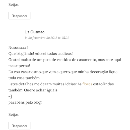
Beijos
Responder
Liz Gusmão
d
i
14 de fevereiro de 2012 às 15:22
s
Nossssaaa!!
s
Que blog lindo! Adorei todas as dicas!
e
Gostei muito de um post de vestidos de casamento, mas este aqui
:
me superou!
Eu vou casar o ano que vem e quero que minha decoração fique
toda rosa também!
Estes detalhes me deram muitas ideias! As
flores
estão lindas
também! Quero achar iguais!
=]
parabéns pelo blog!
Beijos
Responder