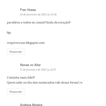
Fran Huesa
d
i
14 de fevereiro de 2012 às 21:26
s
parabéns a todos os casais!! linda decoração!!
s
e
bju
:
respireecase.blogspot.com
Responder
Noivas no Altar
d
i
17 de fevereiro de 2012 às 12:47
s
Coisinha mais fofa!!!
s
Quem sabe no dia dos namorados role dessa forma! rs
e
:
Responder
Andreza Moreira
d