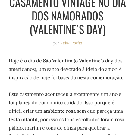
CASAMENTO VINTAGE NO DIA
e
r
o
e
DOS NAMORADOS
a
k
s
m
t
(VALENTINE´S DAY)
por
Rubia Rocha
Hoje é o
dia de São Valentim
(o
Valentine’s day
dos
americanos), um santo devotado à idéia do amor. A
inspiração de hoje foi baseada nesta comemoração.
Este casamento aconteceu a exatamente um ano e
foi planejado com muito cuidado. Isso porque é
difícil criar um
ambiente rosa
sem que pareça uma
festa infantil,
por isso os tons escolhidos foram rosa
pálido, marfim e tons de cinza para quebrar a