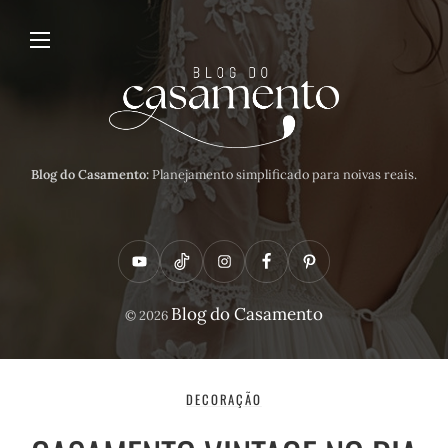
Blog do Casamento:
Planejamento simplificado para noivas reais.
Y
T
I
F
P
o
i
n
a
i
Blog do Casamento
© 2026
u
k
s
c
n
t
t
t
e
t
u
o
a
b
e
DECORAÇÃO
b
k
g
o
r