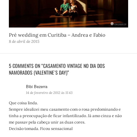
Pré wedding em Curitiba – Andrea e Fabio
8 de abril de 2015
5 COMMENTS ON “CASAMENTO VINTAGE NO DIA DOS
NAMORADOS (VALENTINE´S DAY)”
Bibi Bezerra
d
i
14 de fevereiro de 2012 às 11:43
s
Que coisa linda.
s
Sempre idealizei meu casamento com o rosa predominando e
e
tinha a preocupação de ficar infantilizado. Já amo cinza e não
:
me passav pela cabeça unir as duas cores.
Decisão tomada. Ficou sensacional