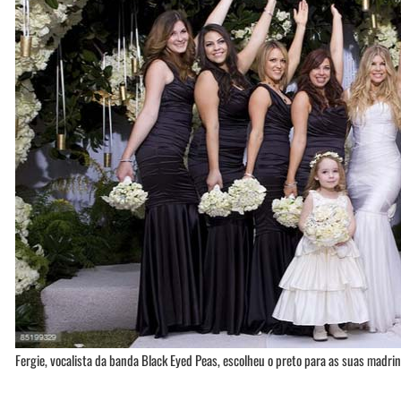
Fergie, vocalista da banda Black Eyed Peas, escolheu o preto para as suas madri