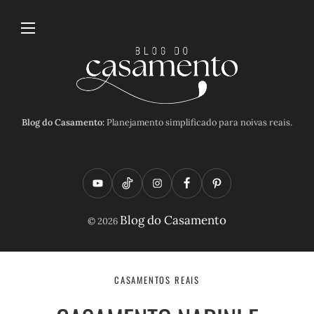
Blog do Casamento:
Planejamento simplificado para noivas reais.
Y
T
I
F
P
o
i
n
a
i
Blog do Casamento
© 2026
u
k
s
c
n
t
t
t
e
t
u
o
a
b
e
CASAMENTOS REAIS
b
k
g
o
r