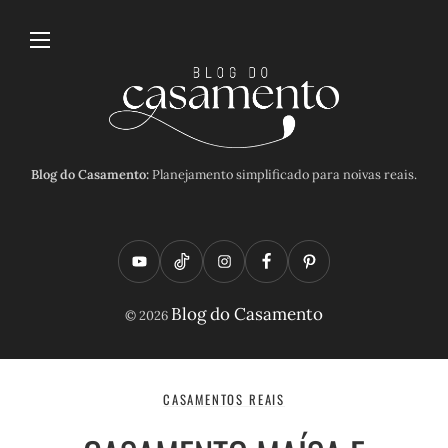
Blog do Casamento:
Planejamento simplificado para noivas reais.
Y
T
I
F
P
o
i
n
a
i
Blog do Casamento
© 2026
u
k
s
c
n
t
t
t
e
t
u
o
a
b
e
CASAMENTOS REAIS
b
k
g
o
r