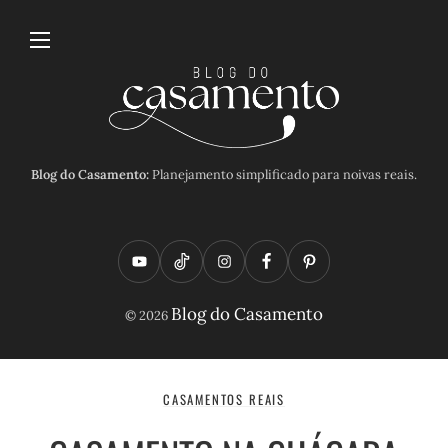
Blog do Casamento:
Planejamento simplificado para noivas reais.
Y
T
I
F
P
o
i
n
a
i
Blog do Casamento
© 2026
u
k
s
c
n
t
t
t
e
t
u
o
a
b
e
CASAMENTOS REAIS
b
k
g
o
r