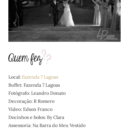
Local:
Fazenda 7 Lagoas
Buffet: Fazenda 7 Lagoas
Fotógrafo: Leandro Donato
Decoração: R Romero
Vídeo: Edson Franco
Docinhos e bolos: By Clara
Assessoria: Na Barra do Meu Vestido