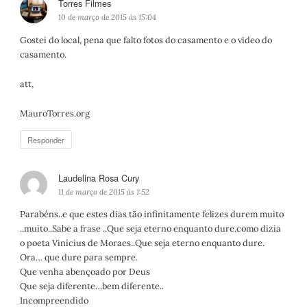
Torres Filmes
d
i
10 de março de 2015 às 15:04
s
Gostei do local, pena que falto fotos do casamento e o video do
s
casamento.
e
:
att,
MauroTorres.org
Responder
Laudelina Rosa Cury
d
i
11 de março de 2015 às 1:52
s
Parabéns..e que estes dias tão infinitamente felizes durem muito
s
..muito..Sabe a frase ..Que seja eterno enquanto dure.como dizia
e
o poeta Vinícius de Moraes..Que seja eterno enquanto dure.
:
Ora… que dure para sempre.
Que venha abençoado por Deus
Que seja diferente…bem diferente..
Incompreendido