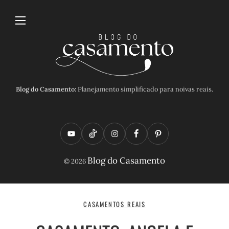
Blog do Casamento:
Planejamento simplificado para noivas reais.
Y
T
I
F
P
o
i
n
a
i
Blog do Casamento
© 2026
u
k
s
c
n
t
t
t
e
t
u
o
a
b
e
CASAMENTOS REAIS
b
k
g
o
r