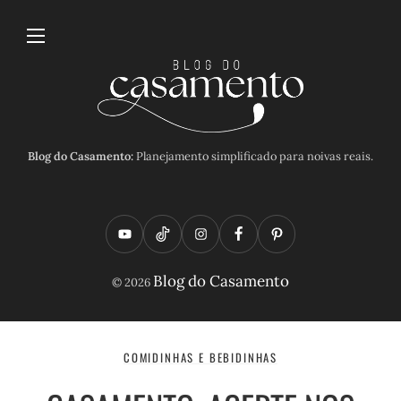
Blog do Casamento:
Planejamento simplificado para noivas reais.
Y
T
I
F
P
o
i
n
a
i
Blog do Casamento
© 2026
u
k
s
c
n
t
t
t
e
t
u
o
a
b
e
COMIDINHAS E BEBIDINHAS
b
k
g
o
r