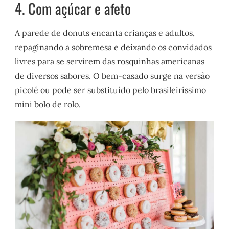
4. Com açúcar e afeto
A parede de donuts encanta crianças e adultos,
repaginando a sobremesa e deixando os convidados
livres para se servirem das rosquinhas americanas
de diversos sabores. O bem-casado surge na versão
picolé ou pode ser substituído pelo brasileiríssimo
mini bolo de rolo.