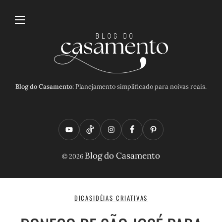
Blog do Casamento:
Planejamento simplificado para noivas reais.
Y
T
I
F
P
o
i
n
a
i
Blog do Casamento
© 2026
u
k
s
c
n
t
t
t
e
t
u
o
a
b
e
DICAS
IDÉIAS CRIATIVAS
b
k
g
o
r