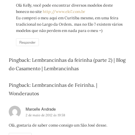
s
Olá Kelly, você pode encontrar diversos modelos deste
s
boneco no site
http://www.elo7.com.br
e
Eu comprei o meu aqui em Curitiba mesmo, em uma feira
:
tradicional no Largo da Ordem.. mas no Elo 7 existem vários
modelos que não perdem em nada para o meu =)
Responder
Pingback:
Lembrancinhas da feirinha (parte 2) | Blog
do Casamento | Lembrancinhas
Pingback:
Lembrancinhas de Feirinha. |
Wonderautos
Marcelle Andrade
d
i
2 de maio de 2012 às 19:58
s
Olá, gostaria de saber como consigo um São José desse.
s
e