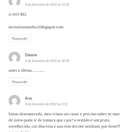
i
8 de fevereiro de 2012 às 15:28
s
A-DO-REI.
s
e
sernoivanaoefacil.blogspot.com
:
Responder
Daiane
d
i
8 de fevereiro de 2012 às 16:36
s
amei a idéiaa………….
s
e
Responder
:
Ana
d
i
9 de fevereiro de 2012 às 2:12
s
Estou desesperada, meu irmao vai casar e preciso saber se mae
s
de noivo pode ir de tomara que caia? o vestido é um prata
e
envelhecido, cor discreta e nao tem decote nenhum, por favor!!!
: