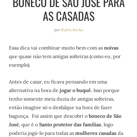
BONECO DE SÃO JOSÉ PARA
e
r
o
e
AS CASADAS
a
k
s
m
t
por
Rubia Rocha
Essa dica vai combinar muito bem com as
noivas
que quase não tem amigas solteiras (como eu, por
exemplo).
Antes de casar, eu ficava pensando em uma
alternativa na hora de
jogar o buquê.
Isso porque
tenho somente meia duzia de amigas solteiras,
então imagine só o desfalque na hora de fazer
bagunça. Foi assim que descobri o
boneco de São
José
, que é o
Santo protetor das famílias
, logo
poderia jogá-lo para todas as
mulheres casadas
da