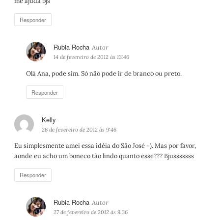
me ajuda bjs
Responder
Rubia Rocha
d
i
14 de fevereiro de 2012 às 13:46
s
Olá Ana, pode sim. Só não pode ir de branco ou preto.
s
e
Responder
:
Kelly
d
i
26 de fevereiro de 2012 às 9:46
s
Eu simplesmente amei essa idéia do São José =). Mas por favor,
s
aonde eu acho um boneco tão lindo quanto esse??? Bjusssssss
e
:
Responder
Rubia Rocha
d
i
27 de fevereiro de 2012 às 9:36