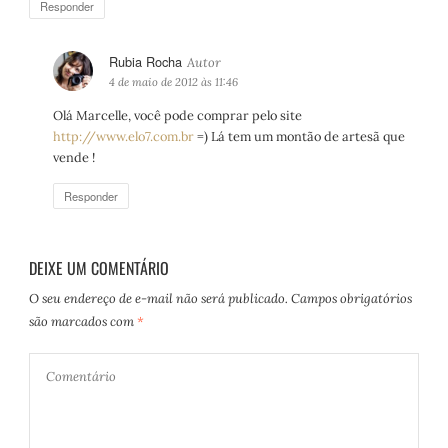
Responder
:
Rubia Rocha
d
i
4 de maio de 2012 às 11:46
s
Olá Marcelle, você pode comprar pelo site
s
http://www.elo7.com.br
=) Lá tem um montão de artesã que
e
vende !
:
Responder
DEIXE UM COMENTÁRIO
O seu endereço de e-mail não será publicado.
Campos obrigatórios
são marcados com
*