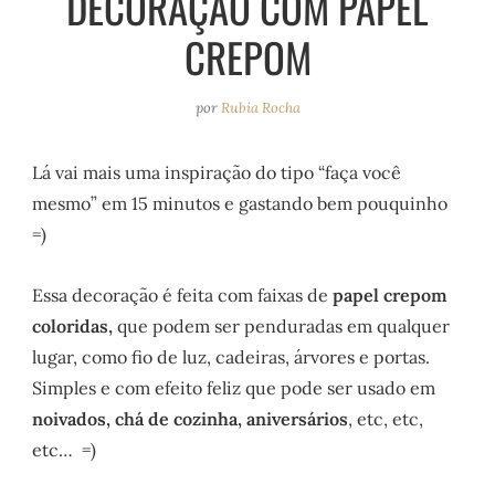
DECORAÇÃO COM PAPEL
e
r
o
e
CREPOM
a
k
s
m
t
por
Rubia Rocha
Lá vai mais uma inspiração do tipo “faça você
mesmo” em 15 minutos e gastando bem pouquinho
=)
Essa decoração é feita com faixas de
papel crepom
coloridas,
que podem ser penduradas em qualquer
lugar, como fio de luz, cadeiras, árvores e portas.
Simples e com efeito feliz que pode ser usado em
noivados, chá de cozinha, aniversários
, etc, etc,
etc… =)