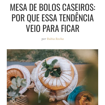
e
r
o
e
MESA DE BOLOS CASEIROS:
a
k
s
POR QUE ESSA TENDÊNCIA
m
t
VEIO PARA FICAR
por
Rubia Rocha