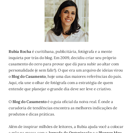
Rubia Rocha
é curitibana, publicitária, fotógrafa e a mente
inquieta por trás do blog. Em 2009, decidiu criar seu próprio
casamento do zero para provar que dá para subir ao altar com
personalidade (e sem falir!). O que era um arquivo de ideias virou
o
Blog do Casamento
, hoje uma das maiores referências do país.
Aqui, ela une o olhar de fotógrafa com a estratégia de quem
entende que planejar o grande dia deve ser leve e criativo.
O
Blog do Casamento
é o guia oficial da noiva real. É onde a
curadoria de tendências encontra as melhores indicações de
produtos e dicas práticas.
Além de inspirar milhões de leitores, a Rubia ajuda você a colocar
a mão na massa com a
Jornada da Organização
e o
Planner Meu