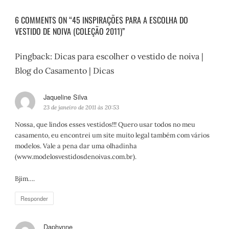
6 COMMENTS ON “45 INSPIRAÇÕES PARA A ESCOLHA DO
VESTIDO DE NOIVA (COLEÇÃO 2011)”
Pingback:
Dicas para escolher o vestido de noiva |
Blog do Casamento | Dicas
Jaqueline Silva
d
i
23 de janeiro de 2011 às 20:53
s
Nossa, que lindos esses vestidos!!! Quero usar todos no meu
s
casamento, eu encontrei um site muito legal também com vários
e
modelos. Vale a pena dar uma olhadinha
:
(www.modelosvestidosdenoivas.com.br).
Bjim….
Responder
Daphynne
d