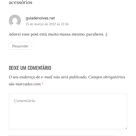
acessórios
guiadenoivas.net
d
i
15 de março de 2012 às 12:34
s
Adorei esse post está muito massa mesmo. parabens. :)
s
e
Responder
:
DEIXE UM COMENTÁRIO
O seu endereço de e-mail não será publicado.
Campos obrigatórios
são marcados com
*