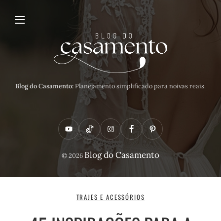
Blog do Casamento:
Planejamento simplificado para noivas reais.
Y
T
I
F
P
o
i
n
a
i
Blog do Casamento
© 2026
u
k
s
c
n
t
t
t
e
t
u
o
a
b
e
TRAJES E ACESSÓRIOS
b
k
g
o
r