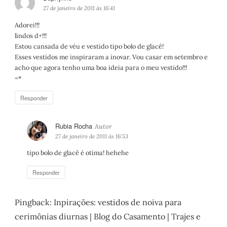
i
27 de janeiro de 2011 às 16:41
s
Adorei!!!
s
lindos d+!!!
e
Estou cansada de véu e vestido tipo bolo de glacê!
:
Esses vestidos me inspiraram a inovar. Vou casar em setembro e
acho que agora tenho uma boa ideia para o meu vestido!!!
=*
Responder
Rubia Rocha
d
i
27 de janeiro de 2011 às 16:53
s
tipo bolo de glacê é otima! hehehe
s
e
Responder
:
Pingback:
Inpirações: vestidos de noiva para
cerimônias diurnas | Blog do Casamento | Trajes e