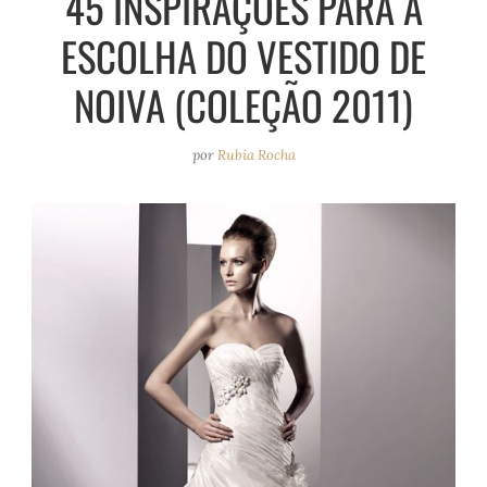
45 INSPIRAÇÕES PARA A
e
r
o
e
ESCOLHA DO VESTIDO DE
a
k
s
m
t
NOIVA (COLEÇÃO 2011)
por
Rubia Rocha