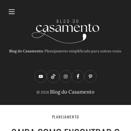
Blog do Casamento:
Planejamento simplificado para noivas reais.
Y
T
I
F
P
o
i
n
a
i
Blog do Casamento
© 2026
u
k
s
c
n
t
t
t
e
t
u
o
a
b
e
PLANEJAMENTO
b
k
g
o
r