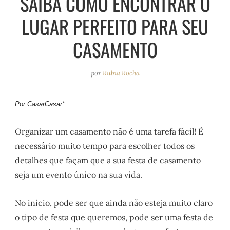
SAIBA COMO ENCONTRAR O
e
r
o
e
LUGAR PERFEITO PARA SEU
a
k
s
m
t
CASAMENTO
por
Rubia Rocha
Por CasarCasar*
Organizar um casamento não é uma tarefa fácil! É
necessário muito tempo para escolher todos os
detalhes que façam que a sua festa de casamento
seja um evento único na sua vida.
No início, pode ser que ainda não esteja muito claro
o tipo de festa que queremos, pode ser uma festa de