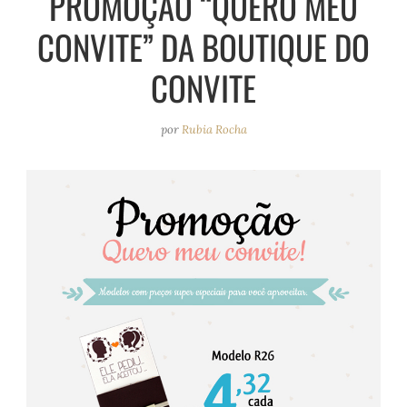
PROMOÇÃO “QUERO MEU
e
r
o
e
CONVITE” DA BOUTIQUE DO
a
k
s
m
t
CONVITE
por
Rubia Rocha