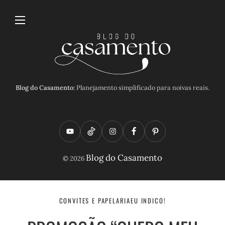
Blog do Casamento:
Planejamento simplificado para noivas reais.
Y
T
I
F
P
o
i
n
a
i
Blog do Casamento
© 2026
u
k
s
c
n
t
t
t
e
t
u
o
a
b
e
CONVITES E PAPELARIA
EU INDICO!
b
k
g
o
r