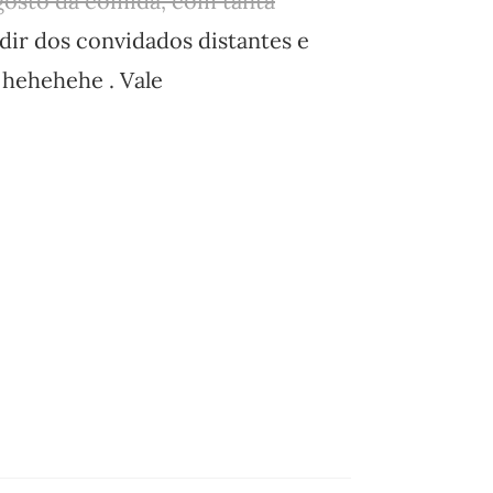
 gosto da comida, com tanta
pedir dos convidados distantes e
a hehehehe . Vale