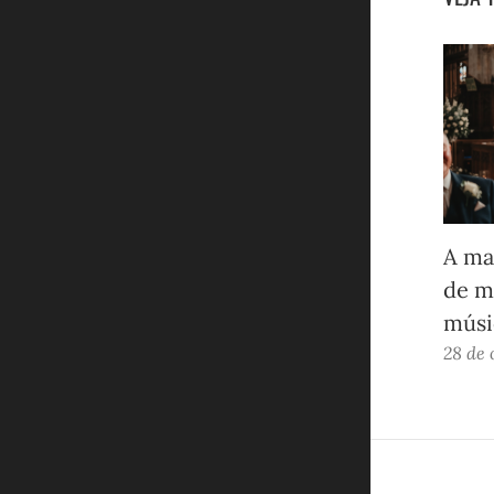
A ma
de m
músi
28 de 