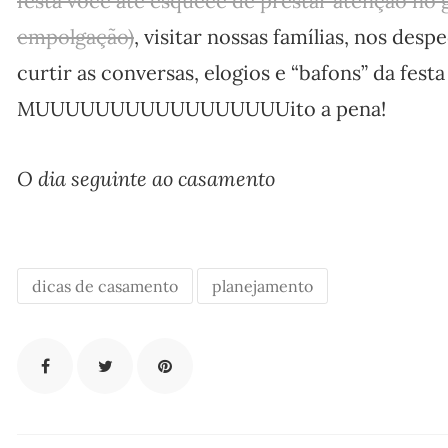
festa você até esquece de prestar atenção no
empolgação)
, visitar nossas famílias, nos des
curtir as conversas, elogios e “bafons” da fest
MUUUUUUUUUUUUUUUUUito a pena!
O dia seguinte ao casamento
dicas de casamento
planejamento