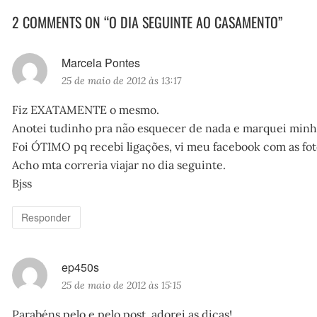
2 COMMENTS ON “O DIA SEGUINTE AO CASAMENTO”
Marcela Pontes
d
25 de maio de 2012 às 13:17
i
s
Fiz EXATAMENTE o mesmo.
s
Anotei tudinho pra não esquecer de nada e marquei minh
e
Foi ÓTIMO pq recebi ligações, vi meu facebook com as fot
:
Acho mta correria viajar no dia seguinte.
Bjss
Responder
ep450s
d
25 de maio de 2012 às 15:15
i
s
Parabéns pelo e pelo post, adorei as dicas!