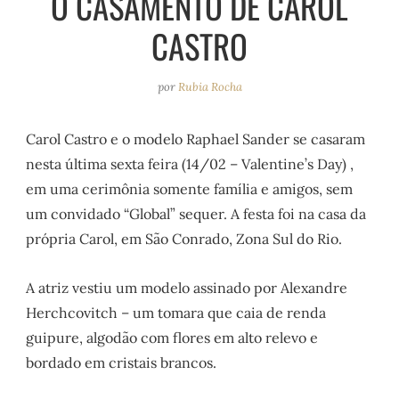
O CASAMENTO DE CAROL
e
r
o
e
CASTRO
a
k
s
m
t
por
Rubia Rocha
Carol Castro e o modelo Raphael Sander se casaram
nesta última sexta feira (14/02 – Valentine’s Day) ,
em uma cerimônia somente família e amigos, sem
um convidado “Global” sequer. A festa foi na casa da
própria Carol, em São Conrado, Zona Sul do Rio.
A atriz vestiu um modelo assinado por Alexandre
Herchcovitch – um tomara que caia de renda
guipure, algodão com flores em alto relevo e
bordado em cristais brancos.