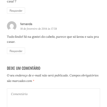
casa! ?
Responder
fernanda
d
i
18 de fevereiro de 2014 às 17:58
s
Tudo lindo! Só na gostei do cabelo, parece que só lavou e saiu pra
s
casar.
e
:
Responder
DEIXE UM COMENTÁRIO
O seu endereço de e-mail não será publicado.
Campos obrigatórios
são marcados com
*