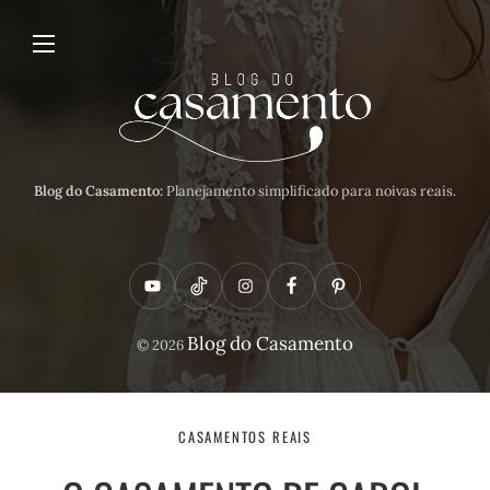
Blog do Casamento:
Planejamento simplificado para noivas reais.
Y
T
I
F
P
o
i
n
a
i
Blog do Casamento
© 2026
u
k
s
c
n
t
t
t
e
t
u
o
a
b
e
CASAMENTOS REAIS
b
k
g
o
r