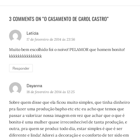
3 COMMENTS ON “O CASAMENTO DE CAROL CASTRO”
Letícia
d
i
17 de fevereiro de 2014 às 23:56
s
Muito bem escolhido foi o noivo! PELAMOR que homem bonito!
s
kkkkkkkkkkkkkkk
e
:
Responder
Dayanna
d
i
18 de fevereiro de 2014 às 12:25
s
Sobre quem disse que ela ficou muito simples, que tinha dinheiro
s
pra fazer uma produção bapho etc etc eu acho que temos que
e
passar a valorizar nossa imagem em vez que achar que o que é
:
bonito é uma mulher quase irreconhecível de tanta produção, e
outra, pra quem se produz todo dia, estar simples é que é ser
diferente e linda! Adorei a decoração e o conforto de ter sido em