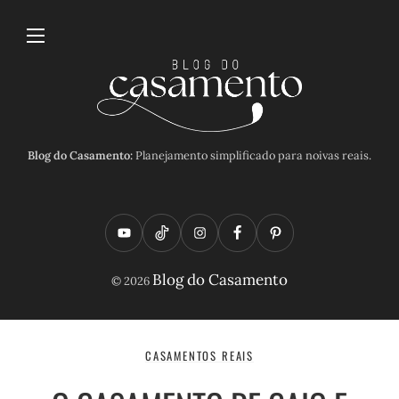
Blog do Casamento:
Planejamento simplificado para noivas reais.
Y
T
I
F
P
o
i
n
a
i
Blog do Casamento
© 2026
u
k
s
c
n
t
t
t
e
t
u
o
a
b
e
CASAMENTOS REAIS
b
k
g
o
r