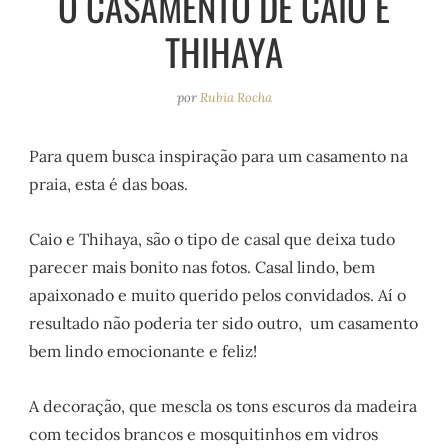
O CASAMENTO DE CAIO E
e
r
o
e
THIHAYA
a
k
s
m
t
por
Rubia Rocha
Para quem busca inspiração para um casamento na
praia, esta é das boas.
Caio e Thihaya, são o tipo de casal que deixa tudo
parecer mais bonito nas fotos. Casal lindo, bem
apaixonado e muito querido pelos convidados. Aí o
resultado não poderia ter sido outro, um casamento
bem lindo emocionante e feliz!
A decoração, que mescla os tons escuros da madeira
com tecidos brancos e mosquitinhos em vidros