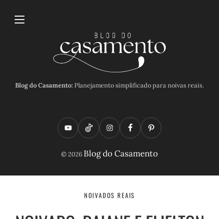
Blog do Casamento:
Planejamento simplificado para noivas reais.
Y
T
I
F
P
o
i
n
a
i
Blog do Casamento
© 2026
u
k
s
c
n
t
t
t
e
t
u
o
a
b
e
NOIVADOS REAIS
b
k
g
o
r