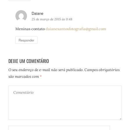
Daiane
d
i
25 de março de 2015 às 0:48
s
Meninas contato
daianesantosfotografia@gmail.com
s
e
Responder
:
DEIXE UM COMENTÁRIO
O seu endereço de e-mail não será publicado.
Campos obrigatórios
são marcados com
*