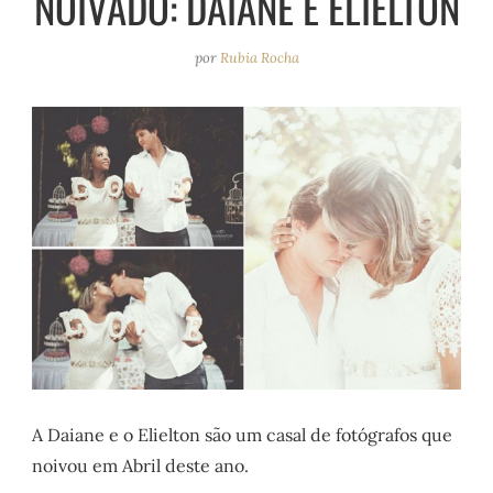
NOIVADO: DAIANE E ELIELTON
e
r
o
e
a
k
s
por
Rubia Rocha
m
t
A Daiane e o Elielton são um casal de fotógrafos que
noivou em Abril deste ano.