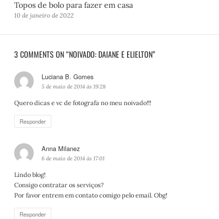
Topos de bolo para fazer em casa
10 de janeiro de 2022
3 COMMENTS ON “NOIVADO: DAIANE E ELIELTON”
Luciana B. Gomes
d
i
5 de maio de 2014 às 19:28
s
Quero dicas e vc de fotografa no meu noivado!!!
s
e
Responder
:
Anna Milanez
d
i
6 de maio de 2014 às 17:01
s
Lindo blog!
s
Consigo contratar os serviços?
e
Por favor entrem em contato comigo pelo email. Obg!
:
Responder