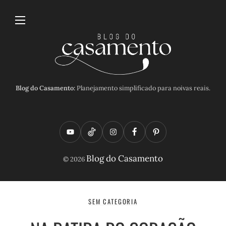
Blog do Casamento:
Planejamento simplificado para noivas reais.
Y
T
I
F
P
o
i
n
a
i
Blog do Casamento
© 2026
u
k
s
c
n
t
t
t
e
t
u
o
a
b
e
SEM CATEGORIA
b
k
g
o
r