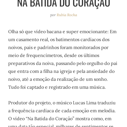
NA BATIDA DO CORAÇÃO
e
r
o
e
a
k
s
por
Rubia Rocha
m
t
Olha só que vídeo bacana e super emocionante: Em
um casamento real, os batimentos cardíacos dos
noivos, pais e padrinhos foram monitorados por
meio de frequencímetros, desde os últimos
preparativos da noiva, passando pelo orgulho do pai
que entra com a filha na igreja e pela ansiedade do
noivo, até a emoção da realização de um sonho.
Tudo foi captado e registrado em uma música.
Produtor do projeto, o músico Lucas Lima traduziu
a frequência cardíaca de cada emoção em melodia.
O vídeo “Na Batida do Coração” mostra como, em
uma data tão especial, milhares de sentimentos se