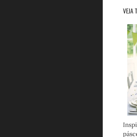
VEJA 
Insp
pásc