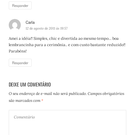
e
Responder
:
Carla
d
i
12 de agosto de 2011 às 19:57
s
Amei a idéia!! Simples, chic e divertida ao mesmo tempo… boa
s
lembrancinha para a cerimônia.. e com custo bastante reduzido!!
e
Parabéns!
:
Responder
DEIXE UM COMENTÁRIO
O seu endereço de e-mail não será publicado.
Campos obrigatórios
são marcados com
*