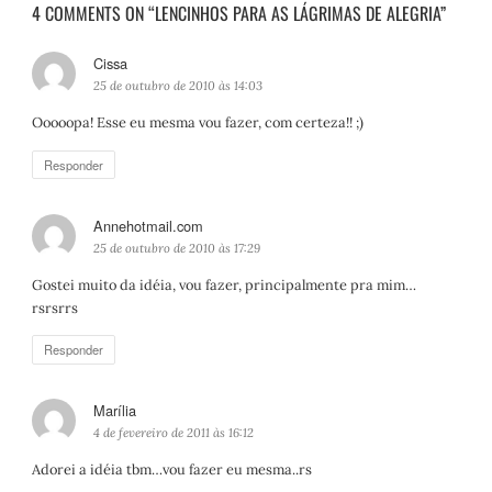
4 COMMENTS ON “LENCINHOS PARA AS LÁGRIMAS DE ALEGRIA”
Cissa
d
i
25 de outubro de 2010 às 14:03
s
Ooooopa! Esse eu mesma vou fazer, com certeza!! ;)
s
e
Responder
:
Annehotmail.com
d
i
25 de outubro de 2010 às 17:29
s
Gostei muito da idéia, vou fazer, principalmente pra mim…
s
rsrsrrs
e
:
Responder
Marília
d
i
4 de fevereiro de 2011 às 16:12
s
Adorei a idéia tbm…vou fazer eu mesma..rs
s