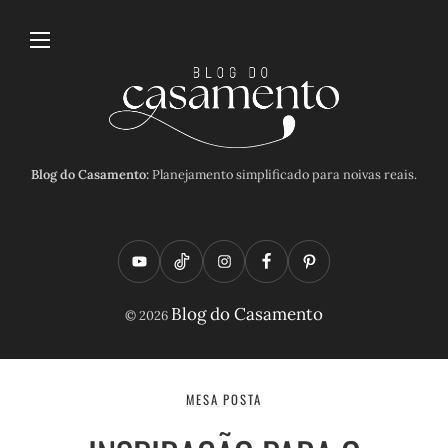
Blog do Casamento:
Planejamento simplificado para noivas reais.
Y
T
I
F
P
o
i
n
a
i
Blog do Casamento
© 2026
u
k
s
c
n
t
t
t
e
t
u
o
a
b
e
MESA POSTA
b
k
g
o
r