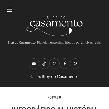
Blog do Casamento:
Planejamento simplificado para noivas reais.
Y
T
I
F
P
o
i
n
a
i
Blog do Casamento
© 2026
u
k
s
c
n
t
t
t
e
t
u
o
a
b
e
NOIVADO
b
k
g
o
r