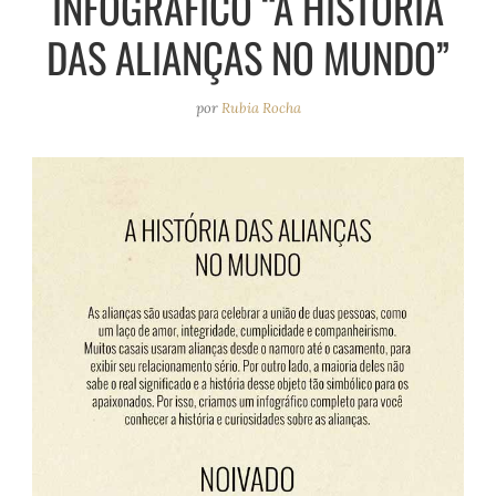
INFOGRÁFICO “A HISTÓRIA
e
r
o
e
DAS ALIANÇAS NO MUNDO”
a
k
s
m
t
por
Rubia Rocha