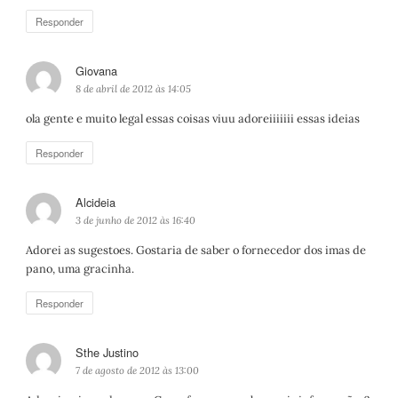
:
Responder
Giovana
d
i
8 de abril de 2012 às 14:05
s
ola gente e muito legal essas coisas viuu adoreiiiiiii essas ideias
s
e
Responder
:
Alcideia
d
i
3 de junho de 2012 às 16:40
s
Adorei as sugestoes. Gostaria de saber o fornecedor dos imas de
s
pano, uma gracinha.
e
:
Responder
Sthe Justino
d
i
7 de agosto de 2012 às 13:00
s