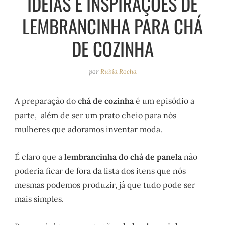
IDEIAS E INSPIRAÇÕES DE
e
r
o
e
LEMBRANCINHA PARA CHÁ
a
k
s
m
t
DE COZINHA
por
Rubia Rocha
A preparação do
chá de cozinha
é um episódio a
parte, além de ser um prato cheio para nós
mulheres que adoramos inventar moda.
É claro que a
lembrancinha do chá de panela
não
poderia ficar de fora da lista dos itens que nós
mesmas podemos produzir, já que tudo pode ser
mais simples.