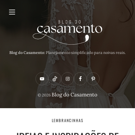
Blog do Casamento:
Planejamento simplificado para noivas reais.
Y
T
I
F
P
o
i
n
a
i
Blog do Casamento
© 2026
u
k
s
c
n
t
t
t
e
t
u
o
a
b
e
LEMBRANCINHAS
b
k
g
o
r