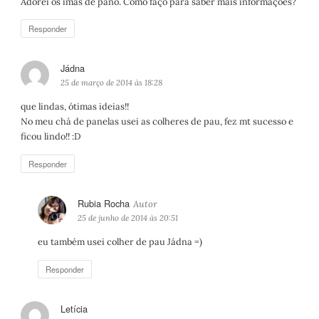
Adorei os imas de pano. Como faço para saber mais informações?
s
e
Responder
:
Jádna
d
i
25 de março de 2014 às 18:28
s
que lindas, ótimas ideias!!
s
No meu chá de panelas usei as colheres de pau, fez mt sucesso e
e
ficou lindo!! :D
:
Responder
Rubia Rocha
d
i
25 de junho de 2014 às 20:51
s
eu também usei colher de pau Jádna =)
s
e
Responder
:
Letícia
d