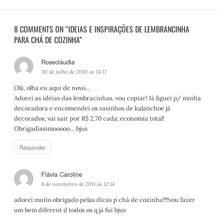
8 COMMENTS ON “IDEIAS E INSPIRAÇÕES DE LEMBRANCINHA
PARA CHÁ DE COZINHA”
Rosecláudia
d
i
30 de julho de 2010 às 14:17
s
Olá, olha eu aqui de novo…
s
Adorei as idéias das lembracinhas, vou copiar! Já liguei p/ minha
e
decoradora e encomendei os vasinhos de kalanchoe já
:
decorados, vai sair por R$ 2,70 cada; economia total!
Obrigadissimooooo… bjus
Responder
Flávia Caroline
d
i
8 de novembro de 2011 às 12:14
s
adorei muito obrigado pelas dicas p chá de cozinha!!!!vou fazer
s
um bem diferent d todos os q já fui bjus
e