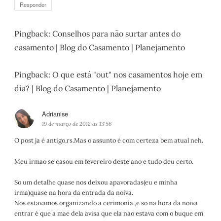
:
Responder
Pingback:
Conselhos para não surtar antes do
casamento | Blog do Casamento | Planejamento
Pingback:
O que está "out" nos casamentos hoje em
dia? | Blog do Casamento | Planejamento
Adrianise
d
i
19 de março de 2012 às 13:56
s
O post ja é antigo,rs.Mas o assunto é com certeza bem atual neh.
s
e
Meu irmao se casou em fevereiro deste ano e tudo deu certo.
:
So um detalhe quase nos deixou apavoradas(eu e minha
irma)quase na hora da entrada da noiva.
Nos estavamos organizando a cerimonia ,e so na hora da noiva
entrar é que a mae dela avisa que ela nao estava com o buque em