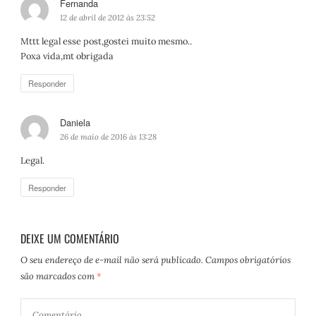
Fernanda
d
i
12 de abril de 2012 às 23:52
s
Mttt legal esse post,gostei muito mesmo..
s
Poxa vida,mt obrigada
e
:
Responder
Daniela
d
i
26 de maio de 2016 às 13:28
s
Legal.
s
e
Responder
:
DEIXE UM COMENTÁRIO
O seu endereço de e-mail não será publicado.
Campos obrigatórios
são marcados com
*