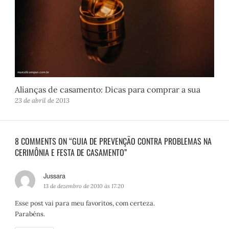
Alianças de casamento: Dicas para comprar a sua
23 de abril de 2013
8 COMMENTS ON “GUIA DE PREVENÇÃO CONTRA PROBLEMAS NA
CERIMÔNIA E FESTA DE CASAMENTO”
Jussara
d
i
13 de dezembro de 2010 às 17:20
s
Esse post vai para meu favoritos, com certeza.
s
Parabéns.
e