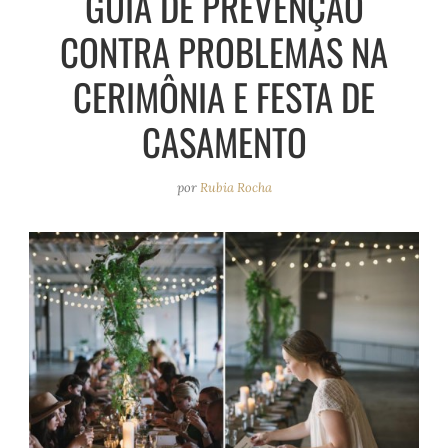
GUIA DE PREVENÇÃO
e
r
o
e
CONTRA PROBLEMAS NA
a
k
s
m
t
CERIMÔNIA E FESTA DE
CASAMENTO
por
Rubia Rocha