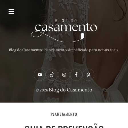
Blog do Casamento:
Planejamento simplificado para noivas reais.
Y
T
I
F
P
o
i
n
a
i
Blog do Casamento
© 2026
u
k
s
c
n
t
t
t
e
t
u
o
a
b
e
PLANEJAMENTO
b
k
g
o
r