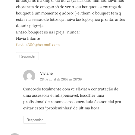
lindas já no making of da noiva (várias das ‘minhas’noivinhas
choraram de emoçao só de ver o seu bouquet…a entrega do
bouquet é um momento q adoro!!!) e, tbem, o bouquet tem q
estar na sessao de fotos q a noiva faz logo q fica pronta, antes
de sair p igreja.
Então, bouquet só na igreja: nunca!
Flávia Infante
flavia4300@hotmail.com
Responder
Viviane
d
i
28 de abril de 2016 às 20:39
s
Concordo totalmente com vc Flávia! A contratação de
s
uma assessora é indispensável. Escolher uma
e
profissional de renome e recomendada é essencial pra
:
evitar estes “probleminhas” de última hora.
Responder