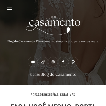
Blog do Casamento:
Planejamento simplificado para noivas reais.
Y
T
I
F
P
o
i
n
a
i
Blog do Casamento
© 2026
u
k
s
c
n
t
t
t
e
t
u
o
a
b
e
ACESSÓRIOS
IDÉIAS CRIATIVAS
b
k
g
o
r