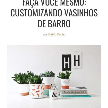
FAÇA VOCÊ MESMO:
e
r
o
e
CUSTOMIZANDO VASINHOS
a
k
s
m
t
DE BARRO
por
Rubia Rocha