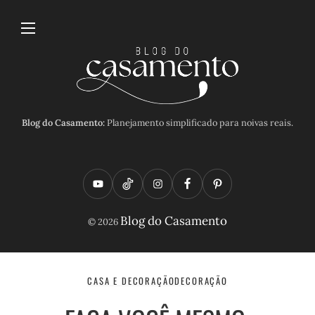
Blog do Casamento:
Planejamento simplificado para noivas reais.
Y
T
I
F
P
o
i
n
a
i
Blog do Casamento
© 2026
u
k
s
c
n
t
t
t
e
t
u
o
a
b
e
CASA E DECORAÇÃO
DECORAÇÃO
b
k
g
o
r