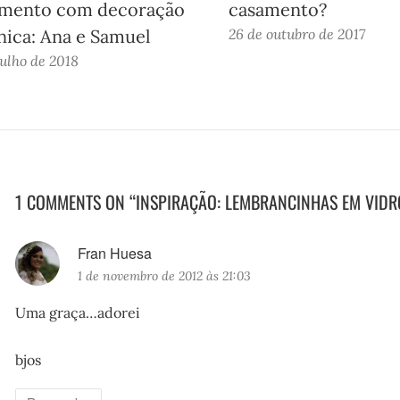
mento com decoração
casamento?
nica: Ana e Samuel
26 de outubro de 2017
julho de 2018
1 COMMENTS ON “INSPIRAÇÃO: LEMBRANCINHAS EM VIDR
Fran Huesa
d
1 de novembro de 2012 às 21:03
i
s
Uma graça…adorei
s
e
bjos
: