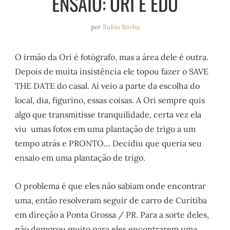
ENSAIO: ORI E EDU
e
r
o
e
a
k
s
por
Rubia Rocha
m
t
O irmão da Ori é fotógrafo, mas a área dele é outra.
Depois de muita insistência ele topou fazer o SAVE
THE DATE do casal. Aí veio a parte da escolha do
local, dia, figurino, essas coisas. A Ori sempre quis
algo que transmitisse tranquilidade, certa vez ela
viu umas fotos em uma plantação de trigo a um
tempo atrás e PRONTO… Decidiu que queria seu
ensaio em uma plantação de trigo.
O problema é que eles não sabiam onde encontrar
uma, então resolveram seguir de carro de Curitiba
em direção a Ponta Grossa / PR. Para a sorte deles,
não demorou muito para eles encontrarem uma