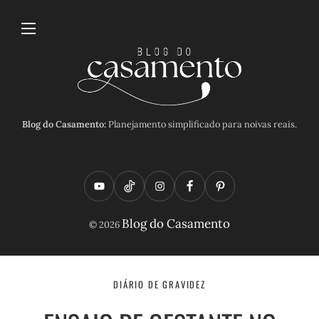
Blog do Casamento:
Planejamento simplificado para noivas reais.
Y
T
I
F
P
o
i
n
a
i
Blog do Casamento
© 2026
u
k
s
c
n
t
t
t
e
t
u
o
a
b
e
DIÁRIO DE GRAVIDEZ
b
k
g
o
r