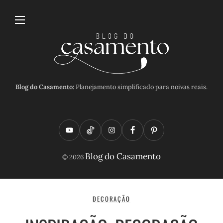
Blog do Casamento:
Planejamento simplificado para noivas reais.
Y
T
I
F
P
o
i
n
a
i
Blog do Casamento
© 2026
u
k
s
c
n
t
t
t
e
t
u
o
a
b
e
DECORAÇÃO
b
k
g
o
r