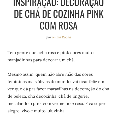
INSPIRAÇÃO: DECORAÇÃO
e
r
o
e
DE CHÁ DE COZINHA PINK
a
k
s
m
t
COM ROSA
por
Rubia Rocha
Tem gente que acha rosa e pink cores muito
manjadinhas para decorar um chá.
Mesmo assim, quem não abre mão das cores
femininas mais óbvias do mundo, vai ficar feliz em
ver que dá pra fazer maravilhas na decoração do chá
de beleza, chá decozinha, chá de lingerie,
mesclando o pink com vermelho e rosa. Fica super
alegre, vivo e muito luluzinha…