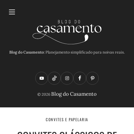
Blog do Casamento:
Planejamento simplificado para noivas reais.
Y
T
I
F
P
o
i
n
a
i
Blog do Casamento
© 2026
u
k
s
c
n
t
t
t
e
t
u
o
a
b
e
CONVITES E PAPELARIA
b
k
g
o
r