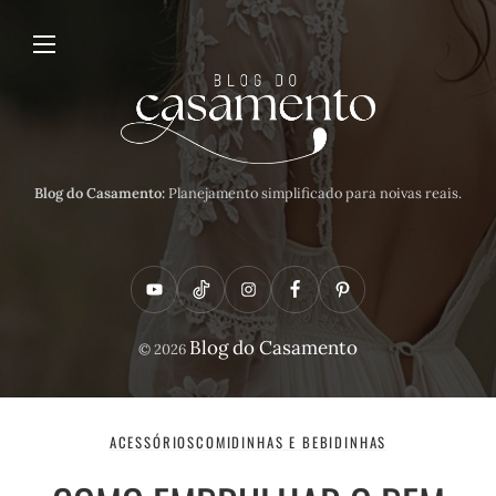
Blog do Casamento:
Planejamento simplificado para noivas reais.
Y
T
I
F
P
o
i
n
a
i
Blog do Casamento
© 2026
u
k
s
c
n
t
t
t
e
t
u
o
a
b
e
ACESSÓRIOS
COMIDINHAS E BEBIDINHAS
b
k
g
o
r