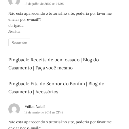
i
12 de julho de 2010 às 14:06
s
Não esta aparecendo o tutorial no site, poderia por favor me
s
enviar por e-mail?!
e
obrigada
:
Jéssica
Responder
Pingback:
Receita de bem casado | Blog do
Casamento | Faça você mesmo
Pingback:
Fita do Senhor do Bonfim | Blog do
Casamento | Acessórios
Edilza Natali
d
i
18 de maio de 2014 às 21:49
s
Não esta aparecendo o tutorial no site, poderia por favor me
s
enviar por e-mail?!