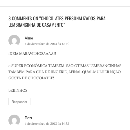
8 COMMENTS ON “CHOCOLATES PERSONALIZADOS PARA
LEMBRANCINHA DE CASAMENTO”
Aline
d
i
4 de dezembro de 2013 às 12:15
s
iDÉIA MARAVILHOSAAAA!!!
s
e
e SUPER ECONÔMICA TAMBÉM, SÃO ÓTIMAS LEMBRANCINHAS
:
TAMBÉM PARA CHÁ DE lINGERIE, AFINAL QUAL MULHER NÇAO
GOSTA DE CHOCOLATEE!
bEIJINHOS
Responder
Rozi
d
i
4 de dezembro de 2013 às 14:53
s