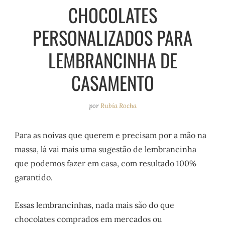
e
r
o
e
CHOCOLATES
a
k
s
PERSONALIZADOS PARA
m
t
LEMBRANCINHA DE
CASAMENTO
por
Rubia Rocha
Para as noivas que querem e precisam por a mão na
massa, lá vai mais uma sugestão de lembrancinha
que podemos fazer em casa, com resultado 100%
garantido.
Essas lembrancinhas, nada mais são do que
chocolates comprados em mercados ou