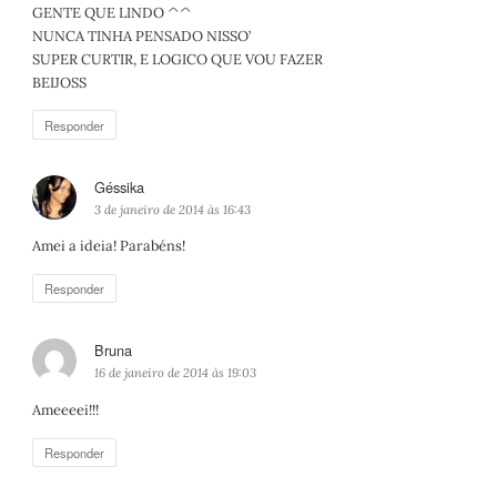
GENTE QUE LINDO ^^
s
NUNCA TINHA PENSADO NISSO’
e
SUPER CURTIR, E LOGICO QUE VOU FAZER
:
BEIJOSS
Responder
Géssika
d
i
3 de janeiro de 2014 às 16:43
s
Amei a ideia! Parabéns!
s
e
Responder
:
Bruna
d
i
16 de janeiro de 2014 às 19:03
s
Ameeeei!!!
s
e
Responder
: