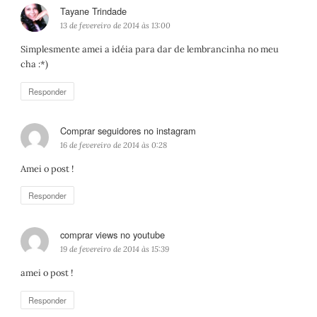
Tayane Trindade
d
i
13 de fevereiro de 2014 às 13:00
s
Simplesmente amei a idéia para dar de lembrancinha no meu
s
cha :*)
e
:
Responder
Comprar seguidores no instagram
d
i
16 de fevereiro de 2014 às 0:28
s
Amei o post !
s
e
Responder
:
comprar views no youtube
d
i
19 de fevereiro de 2014 às 15:39
s
amei o post !
s
e
Responder
: