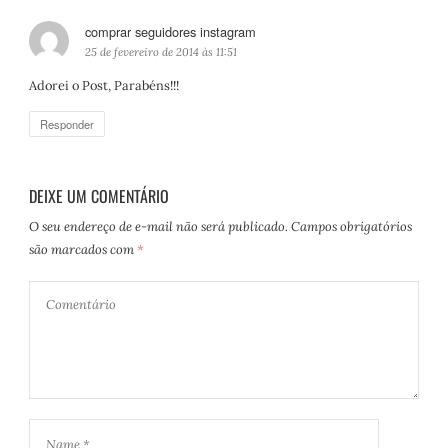
comprar seguidores instagram
d
i
25 de fevereiro de 2014 às 11:51
s
Adorei o Post, Parabéns!!!
s
e
Responder
:
DEIXE UM COMENTÁRIO
O seu endereço de e-mail não será publicado.
Campos obrigatórios
são marcados com
*