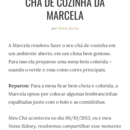
CHÁ DE COZINHA DA
e
r
o
e
MARCELA
a
k
s
m
t
por
Rubia Rocha
A Marcela resolveu fazer o seu chá de cozinha em
um ambiente aberto, em um clima bem gostoso.
Para isso ela preparou uma mesa bem colorida –
usando o verde e rosa como cores principais.
Reparem:
Para a mesa ficar bem cheia e colorida, a
Marcela optou por colocar algumas lembrancinhas
espalhadas junto com o bolo e as comidinhas.
Meu Chá aconteceu no dia 06/10/2013, eu e meu
Noivo Sidney, resolvemos compartilhar esse momento