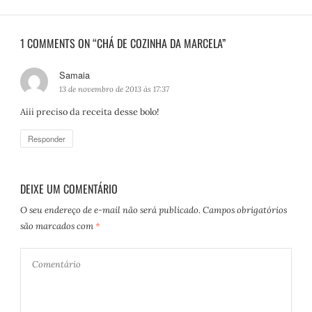
1 COMMENTS ON “CHÁ DE COZINHA DA MARCELA”
Samaia
d
i
13 de novembro de 2013 às 17:37
s
Aiii preciso da receita desse bolo!
s
e
Responder
:
DEIXE UM COMENTÁRIO
O seu endereço de e-mail não será publicado.
Campos obrigatórios
são marcados com
*