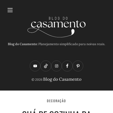
Blog do Casamento:
Planejamento simplificado para noivas reais.
Y
T
I
F
P
o
i
n
a
i
Blog do Casamento
© 2026
u
k
s
c
n
t
t
t
e
t
u
o
a
b
e
DECORAÇÃO
b
k
g
o
r