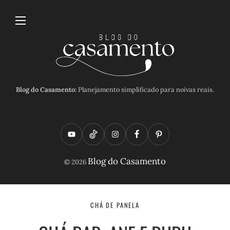
Blog do Casamento:
Planejamento simplificado para noivas reais.
Y
T
I
F
P
o
i
n
a
i
Blog do Casamento
© 2026
u
k
s
c
n
t
t
t
e
t
u
o
a
b
e
CHÁ DE PANELA
b
k
g
o
r