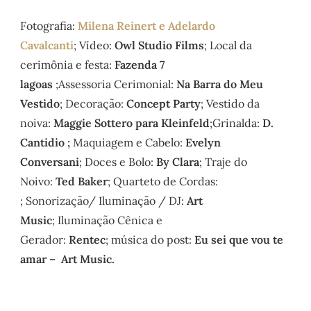
Fotografia:
Milena Reinert e Adelardo
Cavalcanti
;
Vídeo:
Owl Studio Films
; Local da
cerimônia e festa:
Fazenda 7
lagoas
;Assessoria Cerimonial:
Na Barra do Meu
Vestido
; Decoração:
Concept Party
; Vestido da
noiva:
Maggie Sottero para Kleinfeld
;Grinalda:
D.
Cantidio ;
Maquiagem e Cabelo:
Evelyn
Conversani
; Doces e Bolo:
By Clara
;
Traje do
Noivo:
Ted Baker
; Quarteto de Cordas:
; Sonorização/ Iluminação / DJ:
Art
Music
; Iluminação Cênica e
Gerador:
Rentec
; música do post:
Eu sei que vou te
amar – Art Music.