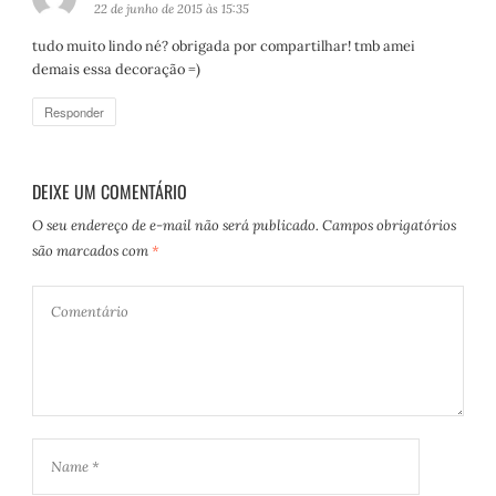
i
22 de junho de 2015 às 15:35
s
tudo muito lindo né? obrigada por compartilhar! tmb amei
s
demais essa decoração =)
e
:
Responder
DEIXE UM COMENTÁRIO
O seu endereço de e-mail não será publicado.
Campos obrigatórios
são marcados com
*