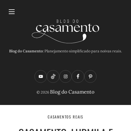
Blog do Casamento:
Planejamento simplificado para noivas reais.
Y
T
I
F
P
o
i
n
a
i
Blog do Casamento
© 2026
u
k
s
c
n
t
t
t
e
t
u
o
a
b
e
CASAMENTOS REAIS
b
k
g
o
r