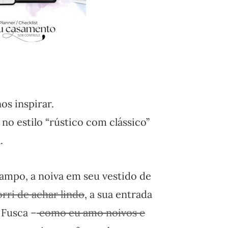
os inspirar.
o estilo “rústico com clássico”
.
campo, a noiva em seu vestido de
rri de achar lindo
, a sua entrada
 Fusca –
como eu amo noivos e