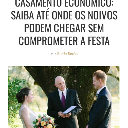
CASAMENTO ECONÔMICO:
e
r
o
e
SAIBA ATÉ ONDE OS NOIVOS
a
k
s
m
t
PODEM CHEGAR SEM
COMPROMETER A FESTA
por
Rubia Rocha