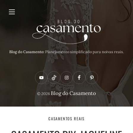
Blog do Casamento:
Planejamento simplificado para noivas reais.
Y
T
I
F
P
o
i
n
a
i
Blog do Casamento
© 2026
u
k
s
c
n
t
t
t
e
t
u
o
a
b
e
CASAMENTOS REAIS
b
k
g
o
r