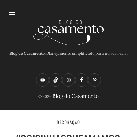
Blog do Casamento:
Planejamento simplificado para noivas reais.
Y
T
I
F
P
o
i
n
a
i
Blog do Casamento
© 2026
u
k
s
c
n
t
t
t
e
t
u
o
a
b
e
DECORAÇÃO
b
k
g
o
r