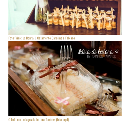
Foto: Vinicius Donha
|
Casamento Caroline e Fabiano
O bolo em pedaços da leitora Tamires (leia aqui)