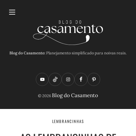
Blog do Casamento:
Planejamento simplificado para noivas reais.
Y
T
I
F
P
o
i
n
a
i
Blog do Casamento
© 2026
u
k
s
c
n
t
t
t
e
t
u
o
a
b
e
LEMBRANCINHAS
b
k
g
o
r