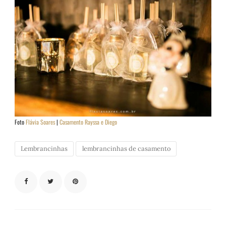
Foto
Flávia Soares
|
Casamento Rayssa e Diego
Lembrancinhas
lembrancinhas de casamento