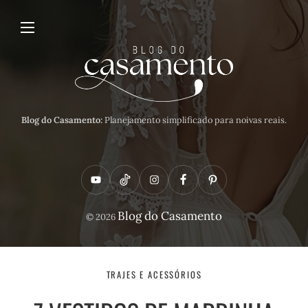
Blog do Casamento:
Planejamento simplificado para noivas reais.
Y
T
I
F
P
o
i
n
a
i
Blog do Casamento
© 2026
u
k
s
c
n
t
t
t
e
t
u
o
a
b
e
TRAJES E ACESSÓRIOS
b
k
g
o
r