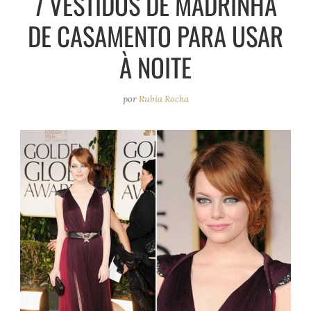
7 VESTIDOS DE MADRINHA
e
r
o
e
DE CASAMENTO PARA USAR
a
k
s
m
t
À NOITE
por
Rubia Rocha