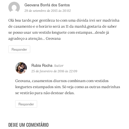
Geovana Bonfá dos Santos
d
i
29 de setembro de 2015 às 20:02
s
Olá boa tarde,por gentileza to com uma dúvida irei ser madrinha
s
de casamento e o horário será as 11 da manhã,gostaria de saber
e
se posso usar um vestido longuete com estampas…desde já
:
agradeço a atenção… Geovana
Responder
Rubia Rocha
d
i
25 de fevereiro de 2016 às 22:09
s
Geovana, casamentos diurnos combinam com vestidos
s
longuetes estampados sim. Só veja como as outras madrinhas
e
se vestirão para não destoar delas.
:
Responder
DEIXE UM COMENTÁRIO