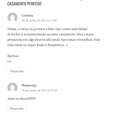
CASAMENTO PERFEITA”
Luciana
d
i
30 de junho de 2011 às 17:40
s
Nossa, a mesa na primeira foto. Que coisa mais linda!
s
Já fechei a ornamentação no meu casamento. Mas estava
e
pensando em algo bem tradicional, tipo rosas vermelhas. Mas
:
essa mesa tá super linda e Romãntica. :)
Bjinhus
Lu
Responder
Rosemery
d
i
30 de junho de 2011 às 21:48
s
Amei as dicas!!!!!!!!!!
s
e
Responder
: