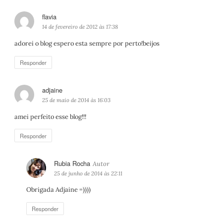
flavia
d
i
14 de fevereiro de 2012 às 17:38
s
adorei o blog espero esta sempre por perto!beijos
s
e
Responder
:
adjaine
d
i
25 de maio de 2014 às 16:03
s
amei perfeito esse blog!!!
s
e
Responder
:
Rubia Rocha
d
i
25 de junho de 2014 às 22:11
s
Obrigada Adjaine =))))
s
e
Responder
: